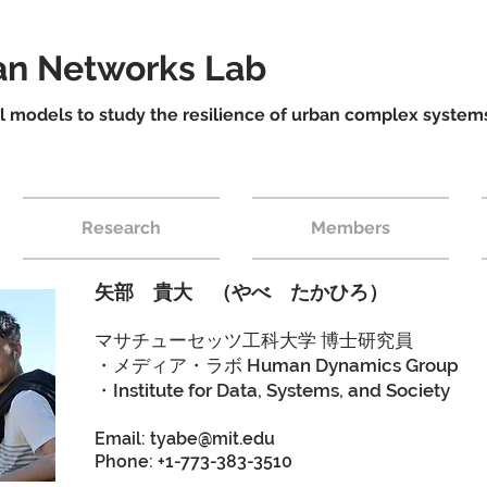
ban Networks Lab
models to study the resilience of urban complex system
Research
Members
矢部 貴大 （やべ たかひろ）
マサチューセッツ工科大学 博士研究員
・メディア・ラボ Human Dynamics Group
・Institute for Data, Systems, and Society
Email:
tyabe@mit.edu
Phone: +1-773-383-3510