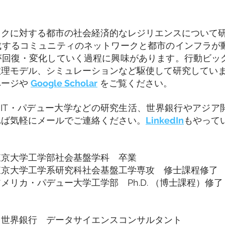
ックに対する都市の社会経済的なレジリエンスについて
成するコミュニティのネットワークと都市のインフラが
が回復・変化していく過程に興味があります。行動ビッ
数理モデル、シミュレーションなど駆使して研究してい
ページや
Google Scholar
をご覧ください。
MIT・パデュー大学などの研究生活、世界銀行やアジア
れば気軽にメールでご連絡ください。
LinkedIn
もやって
東京大学工学部社会基盤学科 卒業
東京大学工学系研究科社会基盤工学専攻 修士課程修了
メリカ・パデュー大学工学部 Ph.D. （博士課程）修了
 世界銀行 データサイエンスコンサルタント